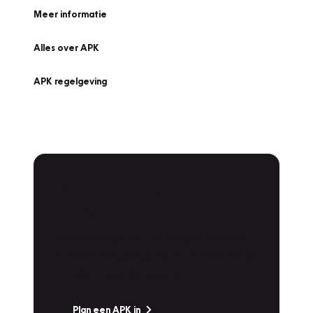
Meer informatie
Alles over APK
APK regelgeving
APK Keuring bij
Vakgarage!
Is het weer tijd voor de jaarlijkse APK? Ga
snel naar Vakgarage bij u in de buurt, en ga
zonder zorgen de weg op!
Plan een APK in