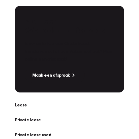
Plan een
Werkplaatsafspraak
Is uw auto toe aan Onderhoud,
Bandenwissel of een Vakantiecheck? Plan
online een afspraak!
Maak een afspraak
Lease
Private lease
Private lease used