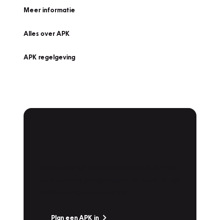
Meer informatie
Alles over APK
APK regelgeving
APK Keuring bij
Vakgarage!
Is het weer tijd voor de jaarlijkse APK? Ga
snel naar Vakgarage bij u in de buurt, en ga
zonder zorgen de weg op!
Plan een APK in