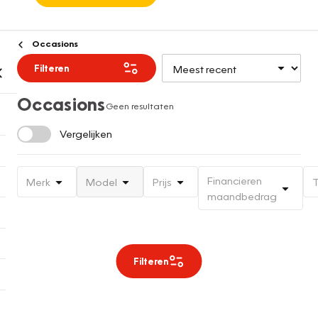
Occasions
Filteren
Occasions
Geen resultaten
Vergelijken
Financieren
Merk
Model
Prijs
T
maandbedrag
Filteren