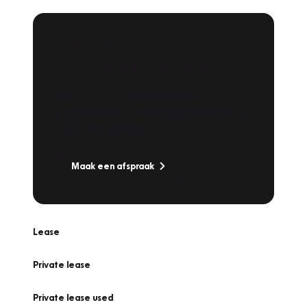
Plan een
Werkplaatsafspraak
Is uw auto toe aan Onderhoud,
Bandenwissel of een Vakantiecheck? Plan
online een afspraak!
Maak een afspraak
Lease
Private lease
Private lease used