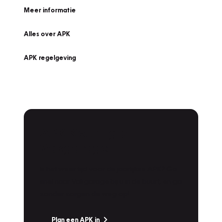
Meer informatie
Alles over APK
APK regelgeving
APK Keuring bij
Vakgarage!
Is het weer tijd voor de jaarlijkse APK? Ga
snel naar Vakgarage bij u in de buurt, en ga
zonder zorgen de weg op!
Plan een APK in