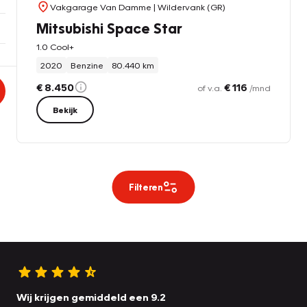
Vakgarage Van Damme
| Wildervank (GR)
Mitsubishi Space Star
1.0 Cool+
2020
Benzine
80.440 km
€ 8.450
€ 116
of v.a.
/mnd
Bekijk
Filteren
Wij krijgen gemiddeld een 9.2