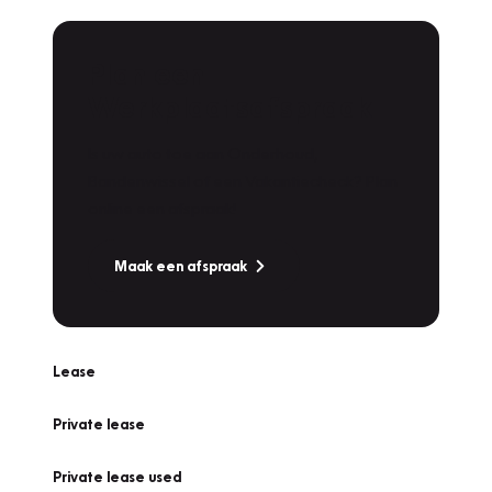
Plan een
Werkplaatsafspraak
Is uw auto toe aan Onderhoud,
Bandenwissel of een Vakantiecheck? Plan
online een afspraak!
Maak een afspraak
Lease
Private lease
Private lease used