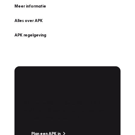
Meer informatie
Alles over APK
APK regelgeving
APK Keuring bij
Vakgarage!
Is het weer tijd voor de jaarlijkse APK? Ga
snel naar Vakgarage bij u in de buurt, en ga
zonder zorgen de weg op!
Plan een APK in