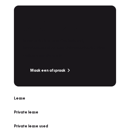
Plan een
Werkplaatsafspraak
Is uw auto toe aan Onderhoud,
Bandenwissel of een Vakantiecheck? Plan
online een afspraak!
Maak een afspraak
Lease
Private lease
Private lease used