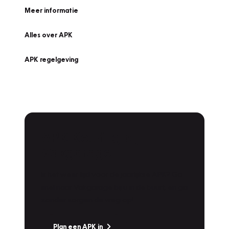
Meer informatie
Alles over APK
APK regelgeving
APK Keuring bij
Vakgarage!
Is het weer tijd voor de jaarlijkse APK? Ga
snel naar Vakgarage bij u in de buurt, en ga
zonder zorgen de weg op!
Plan een APK in