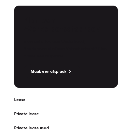
Plan een
Werkplaatsafspraak
Is uw auto toe aan Onderhoud,
Bandenwissel of een Vakantiecheck? Plan
online een afspraak!
Maak een afspraak
Lease
Private lease
Private lease used