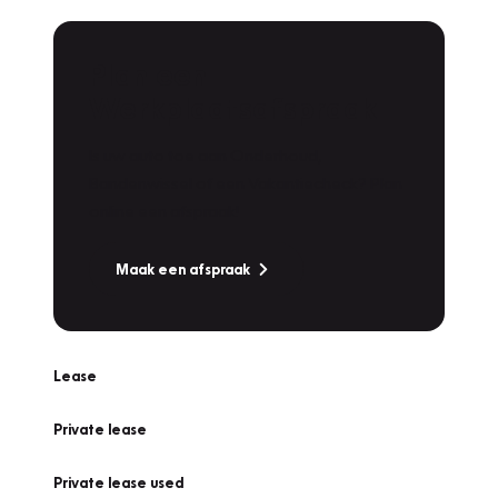
Plan een
Werkplaatsafspraak
Is uw auto toe aan Onderhoud,
Bandenwissel of een Vakantiecheck? Plan
online een afspraak!
Maak een afspraak
Lease
Private lease
Private lease used