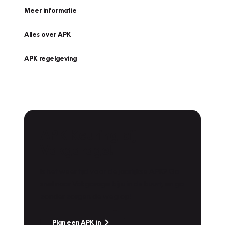
Meer informatie
Alles over APK
APK regelgeving
APK Keuring bij
Vakgarage!
Is het weer tijd voor de jaarlijkse APK? Ga
snel naar Vakgarage bij u in de buurt, en ga
zonder zorgen de weg op!
Plan een APK in