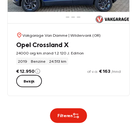
Vakgarage Van Damme
| Wildervank (GR)
Opel Crossland X
24000 org km.stand 1.2 120 J. Edition
2019
Benzine
24.513 km
€ 12.950
€ 163
of v.a.
/mnd
Bekijk
Filteren