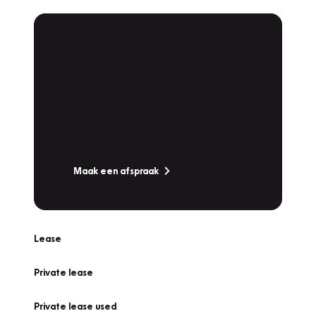
Plan een
Werkplaatsafspraak
Is uw auto toe aan Onderhoud,
Bandenwissel of een Vakantiecheck? Plan
online een afspraak!
Maak een afspraak
Lease
Private lease
Private lease used