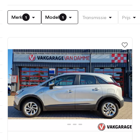
Merk
Model
Transmissie
Prijs
1
1