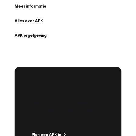
Meer informatie
Alles over APK
APK regelgeving
APK Keuring bij
Vakgarage!
Is het weer tijd voor de jaarlijkse APK? Ga
snel naar Vakgarage bij u in de buurt, en ga
zonder zorgen de weg op!
Plan een APK in