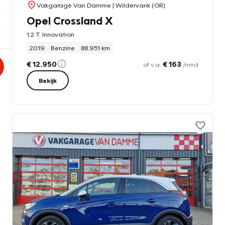
Vakgarage Van Damme
| Wildervank (GR)
Opel Crossland X
1.2 T. Innovation
2019
Benzine
88.951 km
€ 12.950
€ 163
of v.a.
/mnd
Bekijk