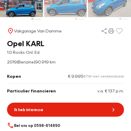
Vakgarage Van Damme
Opel KARL
1.0 Rocks Onl. Ed.
2019
|
Benzine
|
90.919 km
Kopen
€ 9.995
BTW niet verrekenbaar
Particulier financieren
v.a. € 137 p.m.
Ik heb interesse
Bel ons op 0598-614890