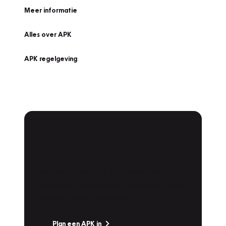
Meer informatie
Alles over APK
APK regelgeving
APK Keuring bij
Vakgarage!
Is het weer tijd voor de jaarlijkse APK? Ga
snel naar Vakgarage bij u in de buurt, en ga
zonder zorgen de weg op!
Plan een APK in