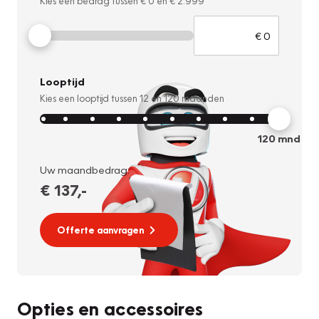
Kies een bedrag tussen
€ 0
en
€ 2.999
Looptijd
Kies een looptijd tussen
12
en
120
maanden
120
mnd
Uw maandbedrag:
€ 137
,-
Offerte aanvragen
Opties en accessoires