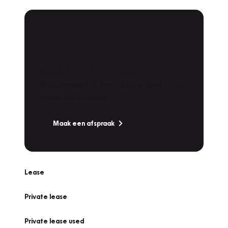
Plan een
Werkplaatsafspraak
Is uw auto toe aan Onderhoud,
Bandenwissel of een Vakantiecheck? Plan
online een afspraak!
Maak een afspraak
Lease
Private lease
Private lease used