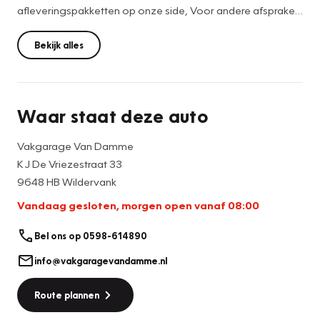
afleveringspakketten op onze side, Voor andere afspraken
met U als klant worden keurig op een verkoop
overeenkomst genoteerd. Evt druk en zet fouten in de
Bekijk alles
adverties of verkoop kaarten zijn we niet verantwoordelijk
voor , vandaar dat een proefrit bij ons ook verplicht is, om
zo alles zelf te controleren.
Waar staat deze auto
Vakgarage Van Damme
K J De Vriezestraat 33
9648 HB Wildervank
Vandaag gesloten, morgen open vanaf 08:00
Bel ons op 0598-614890
info@vakgaragevandamme.nl
Route plannen