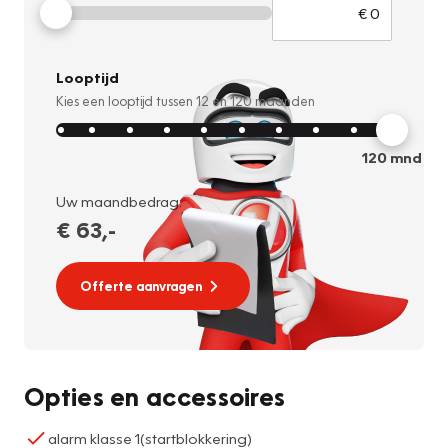
Looptijd
Kies een looptijd tussen
12
en
120
maanden
120
mnd
Uw maandbedrag:
€ 63
,-
Offerte aanvragen
Opties en accessoires
alarm klasse 1(startblokkering)