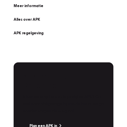
Meer informatie
Alles over APK
APK regelgeving
APK Keuring bij
Vakgarage!
Is het weer tijd voor de jaarlijkse APK? Ga
snel naar Vakgarage bij u in de buurt, en ga
zonder zorgen de weg op!
Plan een APK in