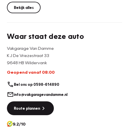
met U als klant worden keurig op een verkoop
overeenkomst genoteerd. Evt druk en zet fouten in de
Bekijk alles
adverties of verkoop kaarten zijn we niet verantwoordelijk
voor , vandaar dat een proefrit bij ons ook verplicht is, om
zo alles zelf te controleren.
Waar staat deze auto
Vakgarage Van Damme
K J De Vriezestraat 33
9648 HB Wildervank
Geopend vanaf 08:00
Bel ons op 0598-614890
info@vakgaragevandamme.nl
Route plannen
9.2/10