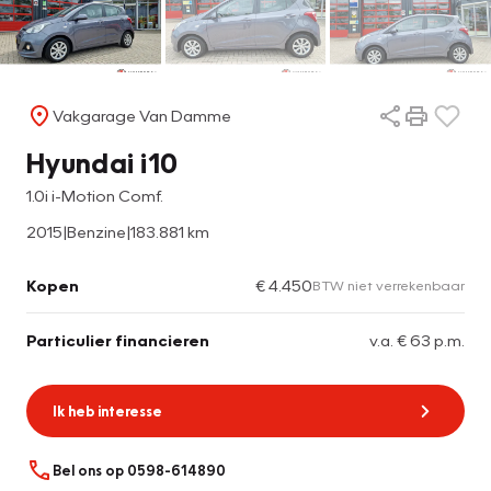
Vakgarage Van Damme
Hyundai i10
1.0i i-Motion Comf.
2015
|
Benzine
|
183.881 km
Kopen
€ 4.450
BTW niet verrekenbaar
Particulier financieren
v.a. € 63 p.m.
Ik heb interesse
Bel ons op 0598-614890