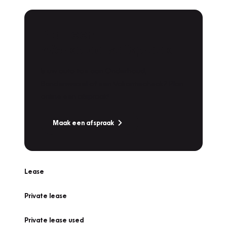
Plan een
Werkplaatsafspraak
Is uw auto toe aan Onderhoud,
Bandenwissel of een Vakantiecheck? Plan
online een afspraak!
Maak een afspraak
Lease
Private lease
Private lease used