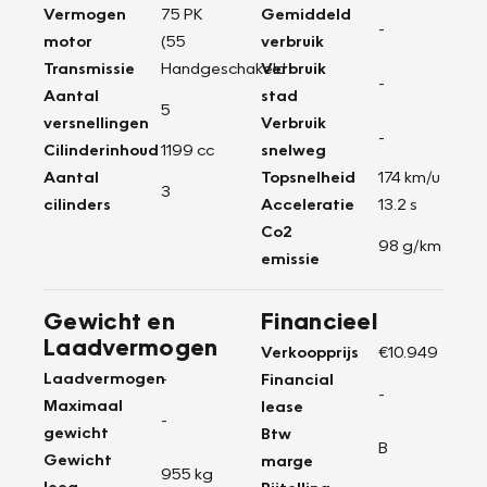
Vermogen
75 PK
Gemiddeld
-
motor
(55
verbruik
Transmissie
Handgeschakeld
Verbruik
-
Aantal
stad
5
versnellingen
Verbruik
-
Cilinderinhoud
1199 cc
snelweg
Aantal
Topsnelheid
174 km/u
3
cilinders
Acceleratie
13.2 s
Co2
98 g/km
emissie
Gewicht en
Financieel
Laadvermogen
Verkoopprijs
€10.949
Laadvermogen
-
Financial
-
Maximaal
lease
-
gewicht
Btw
B
Gewicht
marge
955 kg
leeg