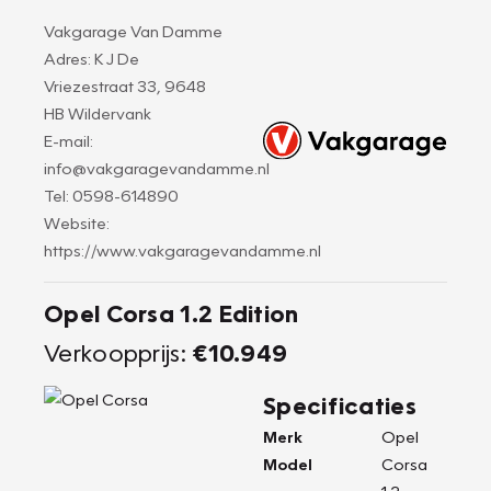
Vakgarage Van Damme
Adres: K J De
Vriezestraat 33, 9648
HB Wildervank
E-mail:
info@vakgaragevandamme.nl
Tel: 0598-614890
Website:
https://www.vakgaragevandamme.nl
Opel Corsa 1.2 Edition
Verkoopprijs:
€10.949
Specificaties
Merk
Opel
Model
Corsa