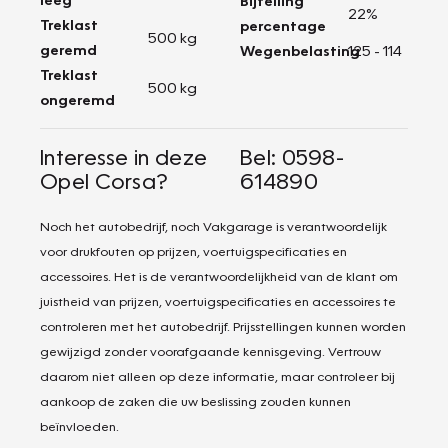
Bijtelling
22%
Treklast
percentage
500 kg
geremd
Wegenbelasting
125 - 114
Treklast
500 kg
ongeremd
Interesse in deze
Bel: 0598-
Opel Corsa?
614890
Noch het autobedrijf, noch Vakgarage is verantwoordelijk
voor drukfouten op prijzen, voertuigspecificaties en
accessoires. Het is de verantwoordelijkheid van de klant om
juistheid van prijzen, voertuigspecificaties en accessoires te
controleren met het autobedrijf. Prijsstellingen kunnen worden
gewijzigd zonder voorafgaande kennisgeving. Vertrouw
daarom niet alleen op deze informatie, maar controleer bij
aankoop de zaken die uw beslissing zouden kunnen
beïnvloeden.