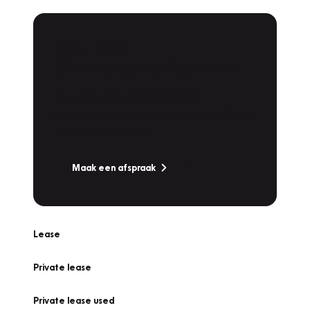
Plan een
Werkplaatsafspraak
Is uw auto toe aan Onderhoud,
Bandenwissel of een Vakantiecheck? Plan
online een afspraak!
Maak een afspraak
Lease
Private lease
Private lease used