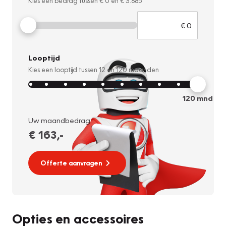
Kies een bedrag tussen
€ 0
en
€ 3.885
Looptijd
Kies een looptijd tussen
12
en
120
maanden
120
mnd
Uw maandbedrag:
€ 163
,-
Offerte aanvragen
Opties en accessoires