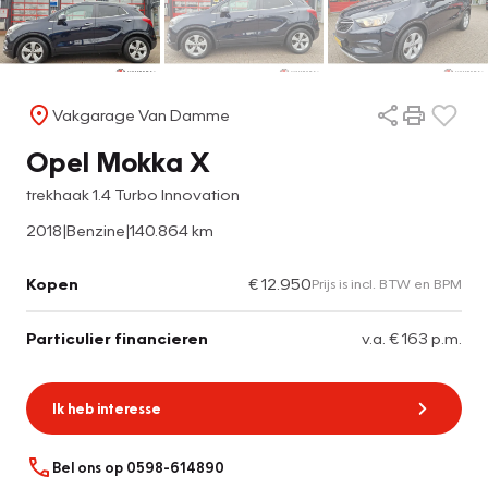
Vakgarage Van Damme
Opel Mokka X
trekhaak 1.4 Turbo Innovation
2018
|
Benzine
|
140.864 km
Kopen
€ 12.950
Prijs is incl. BTW en BPM
Particulier financieren
v.a. € 163 p.m.
Ik heb interesse
Bel ons op 0598-614890