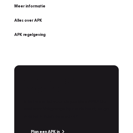
Meer informatie
Alles over APK
APK regelgeving
APK Keuring bij
Vakgarage!
Is het weer tijd voor de jaarlijkse APK? Ga
snel naar Vakgarage bij u in de buurt, en ga
zonder zorgen de weg op!
Plan een APK in