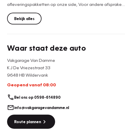
afleveringspakketten op onze side, Voor andere afspraken
met U als klant worden keurig op een verkoop
overeenkomst genoteerd. Evt druk en zet fouten in de
Bekijk alles
adverties of verkoop kaarten zijn we niet verantwoordelijk
voor , vandaar dat een proefrit bij ons ook verplicht is, om
zo alles zelf te controleren.
Waar staat deze auto
Vakgarage Van Damme
K J De Vriezestraat 33
9648 HB Wildervank
Geopend vanaf 08:00
Bel ons op 0598-614890
info@vakgaragevandamme.nl
Route plannen