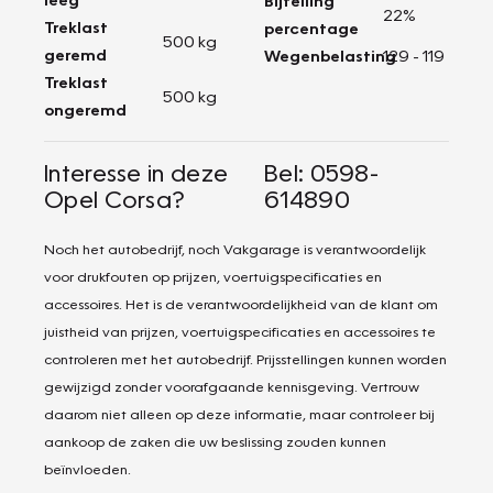
Bijtelling
22%
Treklast
percentage
500 kg
geremd
Wegenbelasting
129 - 119
Treklast
500 kg
ongeremd
Interesse in deze
Bel: 0598-
Opel Corsa?
614890
Noch het autobedrijf, noch Vakgarage is verantwoordelijk
voor drukfouten op prijzen, voertuigspecificaties en
accessoires. Het is de verantwoordelijkheid van de klant om
juistheid van prijzen, voertuigspecificaties en accessoires te
controleren met het autobedrijf. Prijsstellingen kunnen worden
gewijzigd zonder voorafgaande kennisgeving. Vertrouw
daarom niet alleen op deze informatie, maar controleer bij
aankoop de zaken die uw beslissing zouden kunnen
beïnvloeden.