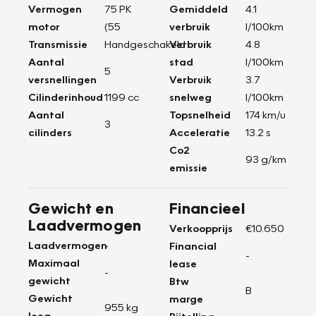
Vermogen
75 PK
Gemiddeld
4.1
motor
(55
verbruik
l/100km
Transmissie
Handgeschakeld
Verbruik
4.8
Aantal
stad
l/100km
5
versnellingen
Verbruik
3.7
Cilinderinhoud
1199 cc
snelweg
l/100km
Aantal
Topsnelheid
174 km/u
3
cilinders
Acceleratie
13.2 s
Co2
93 g/km
emissie
Gewicht en
Financieel
Laadvermogen
Verkoopprijs
€10.650
Laadvermogen
-
Financial
-
Maximaal
lease
-
gewicht
Btw
B
Gewicht
marge
955 kg
leeg