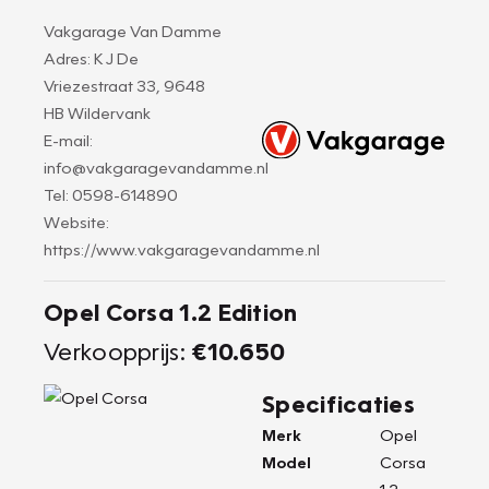
Vakgarage Van Damme
Adres: K J De
Vriezestraat 33, 9648
HB Wildervank
E-mail:
info@vakgaragevandamme.nl
Tel: 0598-614890
Website:
https://www.vakgaragevandamme.nl
Opel Corsa 1.2 Edition
Verkoopprijs:
€10.650
Specificaties
Merk
Opel
Model
Corsa